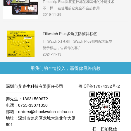
Timestrip Plus温度监控标签和其他的冷链技术
不一样， 在使用前它完全不会起作用
2019-11-29
Tiltwatch Plus多角度防倾斜标签
TiltWatch XTR和TiltWatch Plus都有配套标签，
警示标志，告诉你的客户
2024-11-13
用我们的全情投入，贏得你最終信赖
Shockwatch MAG 2000冲击指示器
MAG 2000冲击指示器是一种低成本、可重置和
可重复使用的设备
深圳市艾克生科技有限责任公司
粤ICP备17074332号-2
2020-09-03
秦先生：13631569672
Timestrip12小时时间标签指示器
电话：0755-33071350
每一个timestrip指示器都是一个小巧的不干胶标
邮箱：orders@shockwatch-china.cn
签，可以直接贴在产品上
地址：深圳市龙岗区龙城大道龙年大厦
2019-11-29
801
扫一扫加微信