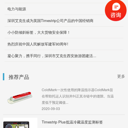
电力与能源
Timestrip5℃食品温度监控标签
食品标签是Timestrip?的一款温度指示器，它可
深圳艾克生成为英国Timestrip公司产品的中国经销商
以显示您产品暴露
小小防倾斜标签，大大货物安全保障！
2019-11-29
热烈庆祝中国人民解放军建军93周年!
Shockwatch Clip 冲击指示器
ShockWatch Clips是一个高度可见的冲击指示
凝心聚力，携手同行，深圳市艾克生西安旅游团建活...
器，如果您的产品受到震动和冲击
2019-11-29
推荐产品
更多
ColdMark
ColdMark一次性使用的降温指示器ColdMark旨
在帮助托运人识别并纠正其冷链中的缝隙。当温
度低于预定阈值...
2020-09-03
Timestrip Plus低温冷藏温度监测标签