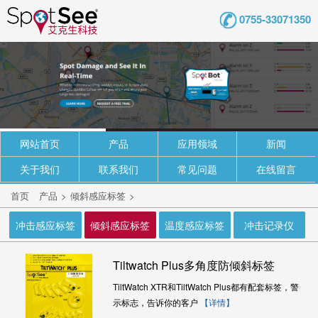
0755-33071350
网站首页
产品
应用领域
新闻
关于我们
联系我们
常见问题
在线留言
首页
产品
>
倾斜感应标签
>
冲击感应标签
倾斜感应标签
温度感应标签
冲击记录仪
Tiltwatch Plus多角度防倾斜标签
TiltWatch XTR和TiltWatch Plus都有配套标签，警
示标志，告诉你的客户
【详情】