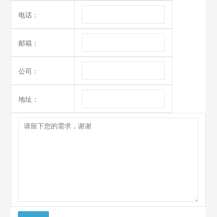
电话：
邮箱：
ShockLog Cellular冲击记录仪
ShockLogCellular是结合ShockLog 298冲击记
公司：
录仪强大的监视功能和蜂窝通信模块，可以实时
通知供应链中不...
2020-09-03
地址：
SpotBot Cellular冲击记录仪
产品特点一流的冲撞数据记录SpotBot能够生成
高达60G冲撞值的精确数据,提供超过最好的竞争
对手产品4...
2020-09-03
Shockwatch MAG 2000冲击指示器
MAG2000冲击指示器(可重复使用)MAG 2000是
一个现场测试的解决方案，当遇到不当的处理和