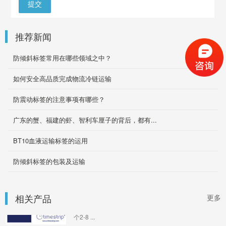
提交
运输方式，它提...
2020-09-03
推荐新闻
Tiltwatch Plus多角度防倾斜标签
TiltWatch XTR 如果超过80度角,一单变红,就不
防倾斜标签常用在哪些领域之中？
能回到原来的状态,如果撕掉后面的背胶,就会跟
你的产品一...
如何安全高品质完成物流冷链运输
2024-11-13
防震动标签的注意事项有哪些？
ShockWatch&ShockLog 冲击记录仪248
广东的蟹、福建的虾、智利车厘子的背后，都有...
ShockLog 248是一个非常耐用结实的冲击记录
器，可以配置它来监视关键参数，提供一个明确
BT10血液运输标签的运用
无误的警告，即...
2019-11-29
防倾斜标签的包装及运输
Timestrip Complete2-8℃冷链监测标签
Timestrip complete 2-8℃ 冷链监控标签
相关产品
更多
Timestrip complete 2-8℃ 冷链监控指示器是一
个2-8 ...
2024-11-13